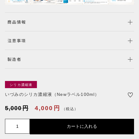
PRODUCTS
商品一覧
CHECKED PRODUCTS
商品情報
最近チェックした商品
ORDER HISTORY
注意事項
注文履歴
SHOPPING GUIDE
製造者
ショッピングガイド
TOPICS
お知らせ
BLOG
シリカ濃縮液
ブログ
いづみのシリカ濃縮液（Newラベル100ml）
CONTACT
5,000
円
4,000
円
お問い合わせ
（税込）
プライバシーポリシー
特定商取引法に基づく表記
い
カートに入れる
づ
み