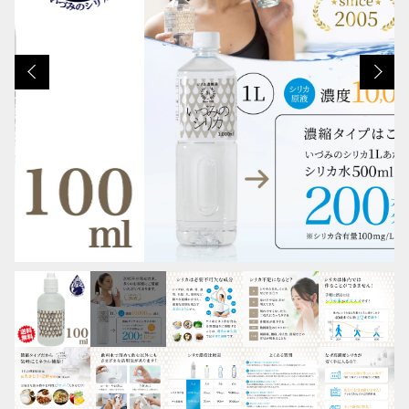
カートを確認する
その他
在庫あり
セール
並び順
SALE
新ラベル 特別SALE
RANKING
商品ランキング
NEW ITEM
新着商品