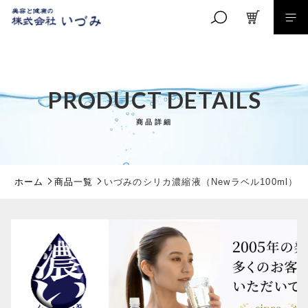
カートに商品を追加しました
キーワード検索
PRODUCT DETAILS
いづみのシリカ濃縮液（Newラベル100ml）
商品詳細
こだわり検索
数量
親カテゴリ
4,000円
（税込）
ホーム
商品一覧
いづみのシリカ濃縮液（Newラベル100ml）
子カテゴリ
ショッピングを続ける
価格帯
～