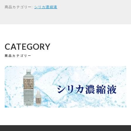
の
商品カテゴリー:
シリカ濃縮液
シ
リ
カ
濃
縮
液
（
CATEGORY
N
e
商品カテゴリー
w
ラ
ベ
ル
1
0
0
m
l
）
個