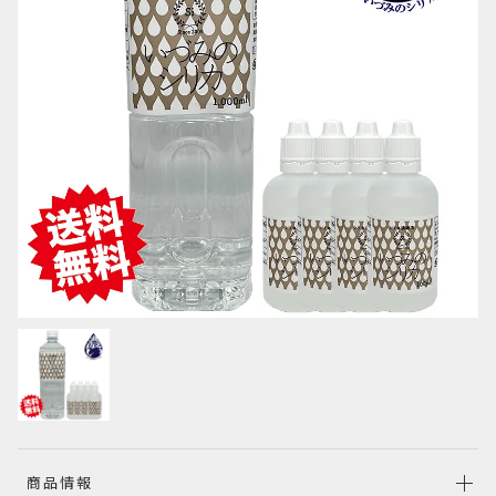
その他
在庫あり
セール
並び順
SALE
新ラベル 特別SALE
RANKING
商品ランキング
NEW ITEM
新着商品
PRODUCTS
商品情報
商品一覧