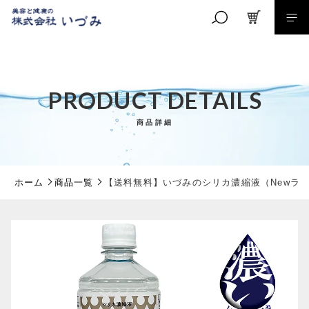
カートに商品を追加しました
キーワード検索
【送料無料】いづみのシリカ濃縮液（Newラベル
PRODUCT DETAILS
１L＋100ml x４本）
商品詳細
数量
こだわり検索
45,000円
（税込）
親カテゴリ
ホーム
商品一覧
【送料無料】いづみのシリカ濃縮液（Newラベル 
子カテゴリ
ショッピングを続ける
価格帯
カートを確認する
～