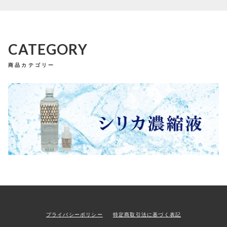
い
づ
み
の
シ
CATEGORY
リ
カ
商品カテゴリー
濃
縮
液
（
N
e
w
ラ
ベ
ル
１
L
＋
1
0
0
プライバシーポリシー
特定商取引法に基づく表記
m