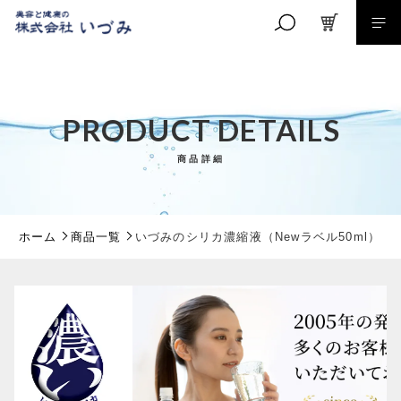
カートに商品を追加しました
キーワード検索
PRODUCT DETAILS
いづみのシリカ濃縮液（Newラベル50ml）
商品詳細
こだわり検索
数量
親カテゴリ
3,000円
（税込）
ホーム
商品一覧
いづみのシリカ濃縮液（Newラベル50ml）
子カテゴリ
ショッピングを続ける
価格帯
～