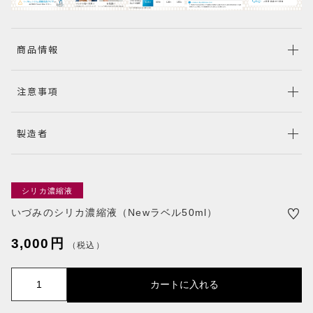
PRODUCTS
商品一覧
CHECKED PRODUCTS
商品情報
最近チェックした商品
ORDER HISTORY
注意事項
注文履歴
SHOPPING GUIDE
製造者
ショッピングガイド
TOPICS
お知らせ
BLOG
シリカ濃縮液
ブログ
いづみのシリカ濃縮液（Newラベル50ml）
CONTACT
3,000
円
お問い合わせ
（税込）
プライバシーポリシー
特定商取引法に基づく表記
い
カートに入れる
づ
み