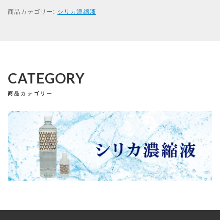
の
商品カテゴリー:
シリカ濃縮液
シ
リ
カ
濃
縮
液
（
CATEGORY
N
e
商品カテゴリー
w
ラ
ベ
ル
5
0
m
l
）
個