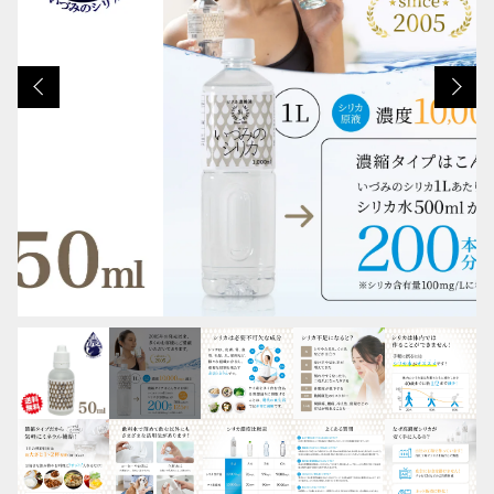
カートを確認する
その他
在庫あり
セール
並び順
SALE
新ラベル 特別SALE
RANKING
商品ランキング
NEW ITEM
新着商品