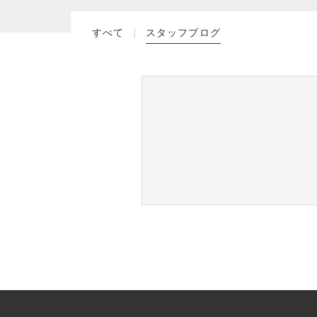
NEW ITEM
すべて
スタッフブログ
並び順
新着商品
CHECKED
PRODUCTS
最近チェックした商品
SHOPPING
GUIDE
ショッピングガイド