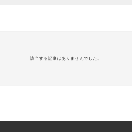
PRODUCTS
商品一覧
ORDER
該当する記事はありませんでした。
HISTORY
注文履歴
TOPICS
お知らせ